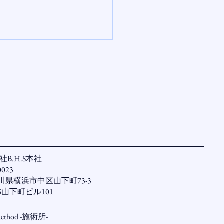
B.H.S本社
0023
県横浜市中区山下町73-3
S山下町ビル101
ethod -施術所-​