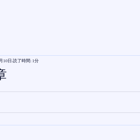
ム -
- 施術の流れ -
- 改善例 -
- オンライン予約 -
- 
1月10日
読了時間: 1分
章