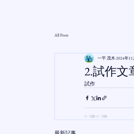
OTA - Method
- ホー
All Posts
一平 茂木
2024年1
2.試作文
試作
最新記事